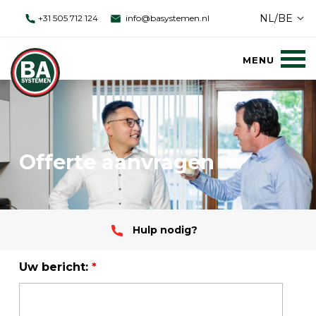
NL/BE
+31 505 712 124
info@basystemen.nl
Offerte aanvragen
Hulp nodig?
Uw bericht:
*