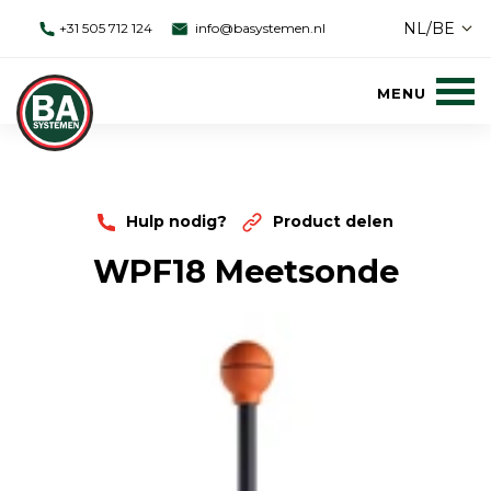
NL/BE
+31 505 712 124
info@basystemen.nl
Hulp nodig?
Product delen
WPF18 Meetsonde