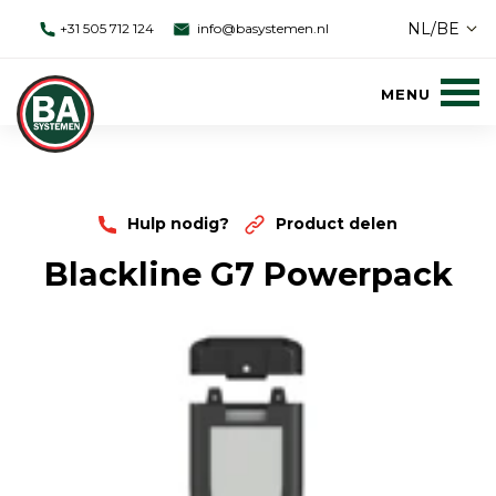
NL/BE
+31 505 712 124
info@basystemen.nl
Hulp nodig?
Product delen
Blackline G7 Powerpack