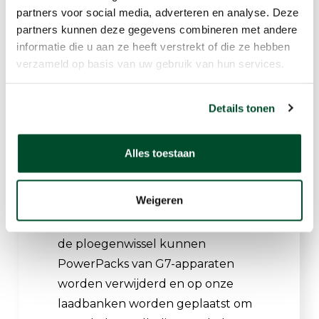
partners voor social media, adverteren en analyse. Deze
medewerkers ter plaatse. Tijdens
partners kunnen deze gegevens combineren met andere
dergelijke projecten is het van
informatie die u aan ze heeft verstrekt of die ze hebben
cruciaal belang om elke taak te
verzameld op basis van uw gebruik van hun services.
ondersteunen met betrouwbare
gasdetectie.
Details tonen
G7 PowerPack maakt het
gemakkelijk om een vloot van G7
Alles toestaan
gasmonitoren te delen met
meerdere ploegen, zodat iedereen
Weigeren
veilig is en zich kan blijven
concentreren op het werk. Tijdens
de ploegenwissel kunnen
PowerPacks van G7-apparaten
worden verwijderd en op onze
laadbanken worden geplaatst om