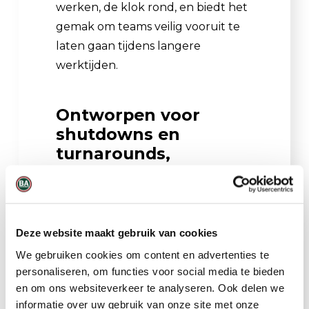
werken, de klok rond, en biedt het
gemak om teams veilig vooruit te
laten gaan tijdens langere
werktijden.
Ontworpen voor
shutdowns en
turnarounds,
ontworpen voor
succes
Grootschalige
Deze website maakt gebruik van cookies
onderhoudsprojecten en
We gebruiken cookies om content en advertenties te
shutdowns vereisen de
personaliseren, om functies voor social media te bieden
gecoördineerde inspanningen van
en om ons websiteverkeer te analyseren. Ook delen we
honderden en soms duizenden
informatie over uw gebruik van onze site met onze