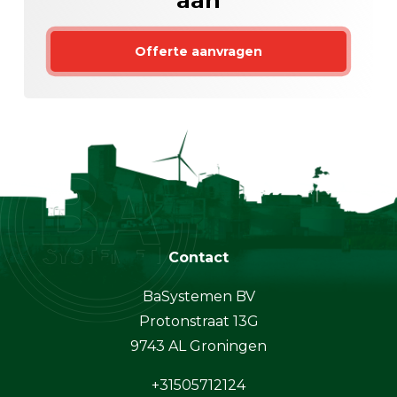
aan
Offerte aanvragen
Contact
BaSystemen BV
Protonstraat 13G
9743 AL Groningen
+31505712124