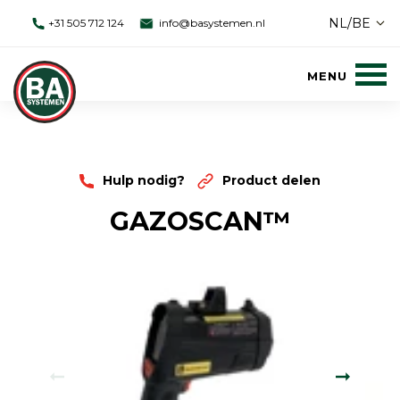
NL/BE
+31 505 712 124
info@basystemen.nl
Hulp nodig?
Product delen
GAZOSCAN™