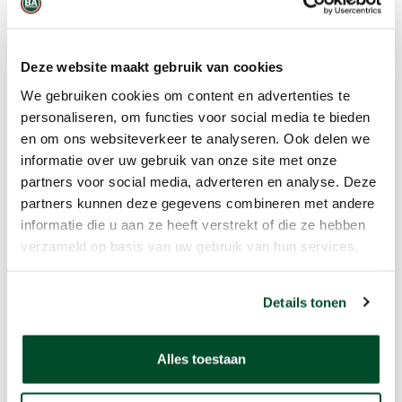
werkzaamheden. De Purge modus kan
worden gebruikt bij luchtzuiverings- of
gaszuiveringstoepassingen. En ten slotte
Deze website maakt gebruik van cookies
de Search modus die gebruikt wordt om
We gebruiken cookies om content en advertenties te
snel kleine lekken op te sporen met
personaliseren, om functies voor social media te bieden
behulp van een halfgeleidersensor en
en om ons websiteverkeer te analyseren. Ook delen we
pompfunctie.
informatie over uw gebruik van onze site met onze
partners voor social media, adverteren en analyse. Deze
Let op:
Vanwege kruisgevoeligheid en
partners kunnen deze gegevens combineren met andere
potentiële sensorschade kunnen
informatie die u aan ze heeft verstrekt of die ze hebben
instrumenten die geconfigureerd zijn om
verzameld op basis van uw gebruik van hun services.
waterstof te meten geen zuurstof,
koolmonoxide of waterstofsulfide sensor
Details tonen
bevatten.
Alles toestaan
Belangrijkste