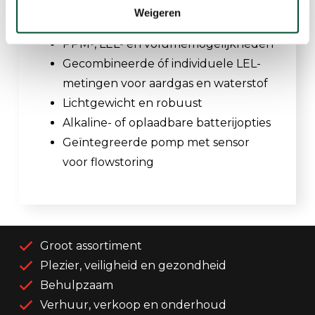
eigenschappen
Weigeren
PPM-, LEL- en volumemogelijkheden
Gecombineerde óf individuele LEL-
metingen voor aardgas en waterstof
Lichtgewicht en robuust
Alkaline- of oplaadbare batterijopties
Geïntegreerde pomp met sensor
voor flowstoring
Groot assortiment
Plezier, veiligheid en gezondheid
Behulpzaam
Verhuur, verkoop en onderhoud