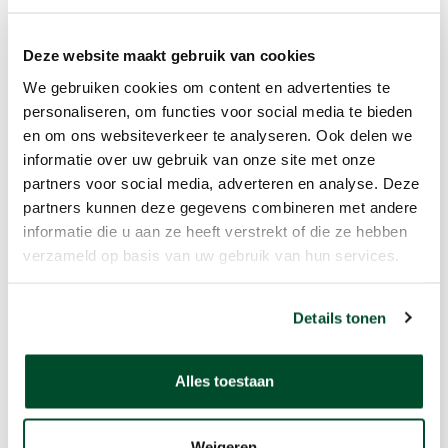
toepassingen van een
Lachgas Detector
Deze website maakt gebruik van cookies
De WatchGas N2O Lachgas Detector is
We gebruiken cookies om content en advertenties te
personaliseren, om functies voor social media te bieden
een draagbaar instrument voor het
en om ons websiteverkeer te analyseren. Ook delen we
monitoren van lachgas. Dit kan van pas
informatie over uw gebruik van onze site met onze
komen in ruimtes waar met lachgas
partners voor social media, adverteren en analyse. Deze
gewerkt wordt zoals in ziekenhuizen,
partners kunnen deze gegevens combineren met andere
geboortecentra en opslagplaatsen van
informatie die u aan ze heeft verstrekt of die ze hebben
N2O. Anderzijds kunnen lachgascilinders
verzameld op basis van uw gebruik van hun services.
ook incidenteel bij het afval
terechtkomen, waardoor
Details tonen
ontploffingsgevaren ontstaan. In de
afvalverwerking kan een lachgas
Alles toestaan
detector dus ook worden ingezet om
gevaren met lachgas te voorkomen.
Weigeren