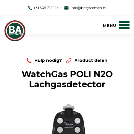
+31 505 712 124
info@basystemen.nl
Hulp nodig?
Product delen
WatchGas POLI N2O
Lachgasdetector