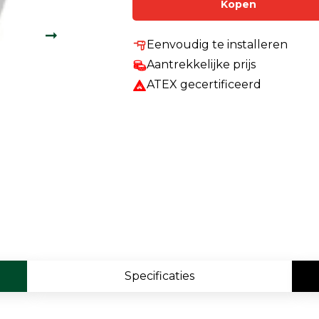
Kopen
Enkelvoudige gasdetectie
Meervoudige gasdetectie
Eenvoudig te installeren
Aantrekkelijke prijs
Verplaatsbare gasdetectie
ATEX gecertificeerd
PID-meter
Gaslekdetectie
Vast opgestelde gasdetectie
Speciale gasdetectie
Draadloze gasdetectie
Klimaat
Binnenklimaatmeter
Specificaties
Hittestressmeter