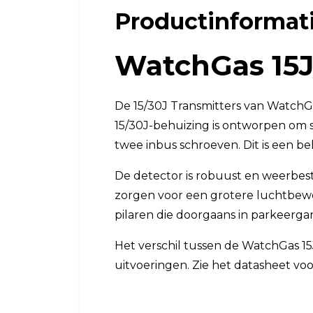
Productinformat
Luchtkwaliteit
Luchtkwaliteitsmonitoren
WatchGas 15J
Toebehoren
De 15/30J Transmitters van WatchG
15/30J-behuizing is ontworpen om 
twee inbus schroeven. Dit is een be
De detector is robuust en weerbes
zorgen voor een grotere luchtbew
pilaren die doorgaans in parkeerg
Het verschil tussen de WatchGas 15J/
uitvoeringen. Zie het datasheet voo