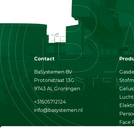
Contact
Prod
BaSystemen BV
Gasde
Protonstraat 13G
Stofm
9743 AL Groningen
Gelui
Lucht
+31505712124
Elekt
info@basystemen.nl
Perso
Face F
Klima