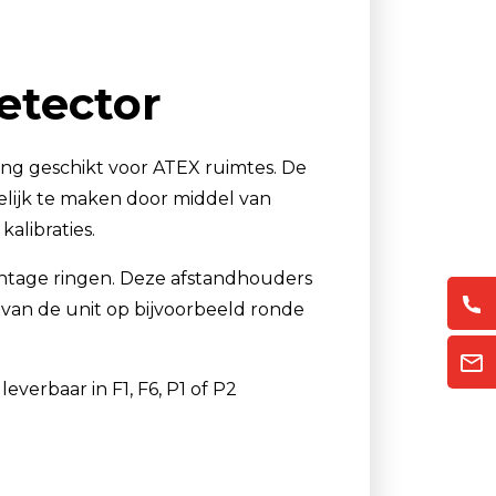
Luchtmonsternamezakken
Passieve Personal Samplers
etector
Filter- en buishouders
ng geschikt voor ATEX ruimtes. De
lijk te maken door middel van
kalibraties.
ontage ringen. Deze afstandhouders
an de unit op bijvoorbeeld ronde
everbaar in F1, F6, P1 of P2