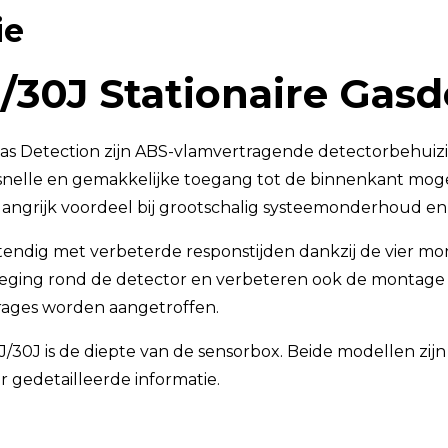
ie
TSI OmniTrak™
/30J Stationaire Gasd
as Detection zijn ABS-vlamvertragende detectorbehuizi
snelle en gemakkelijke toegang tot de binnenkant moge
langrijk voordeel bij grootschalig systeemonderhoud en 
tendig met verbeterde responstijden dankzij de vier m
eging rond de detector en verbeteren ook de montage v
arages worden aangetroffen.
30J is de diepte van de sensorbox. Beide modellen zijn l
r gedetailleerde informatie.