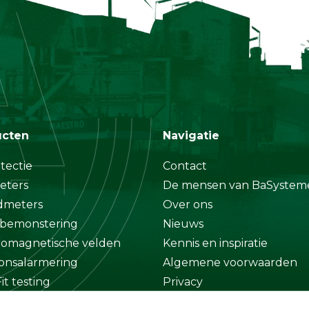
ucten
Navigatie
tectie
Contact
eters
De mensen van BaSystem
dmeters
Over ons
bemonstering
Nieuws
romagnetische velden
Kennis en inspiratie
onsalarmering
Algemene voorwaarden
it testing
Privacy
at
Disclaimer