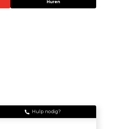
Huren
Stof
Handheld stofmeters
Persoonlijke stofmonitoren
Stationaire stofmeters
Verplaatsbare stofmeters
Ultrafijnstofmeters
Luchtbemonstering
Filters en adsorptiebuizen
Asbest
Flowkalibratie
Hulp nodig?
Luchtbemonsteringspomp