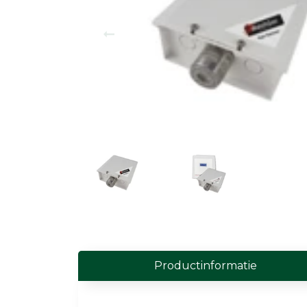
Field Probes
Persoonlijke EMV-meters
Toebehoren
Face Fit Testing
Geluid
Geluidsmeters
Geluidsdosismeters
Geluidsmonitoringstations
Geluidsbronnen
Productinformatie
Akoestische camera's
Accessoires