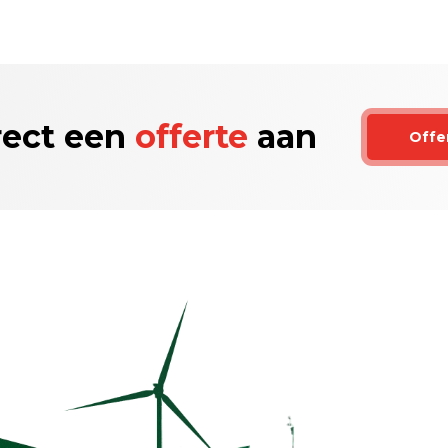
rect een
offerte
aan
Offe