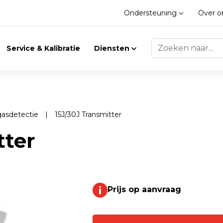
Ondersteuning
Over 
Service & Kalibratie
Diensten
gasdetectie
|
15J/30J Transmitter
Trilling
Gasdetectie
tter
Trillingsmeters
Klimaat
Toebehoren
Prijs op aanvraag
Gasdetectie
Accessoires