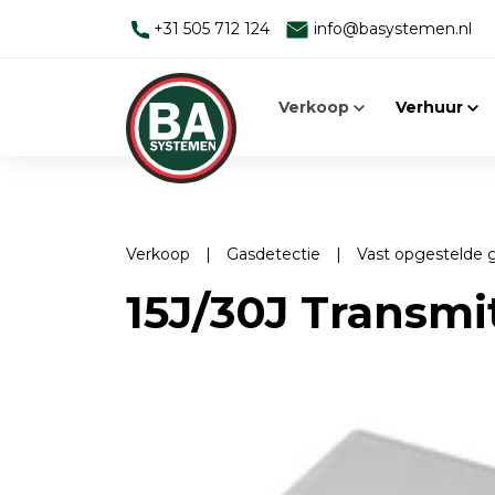
+31 505 712 124
info@basystemen.nl
Verkoop
Verhuur
Verkoop
|
Gasdetectie
|
Vast opgestelde 
Alleen werken
Man-down systemen
15J/30J Transmi
Man Down Systeem
Elektromagnetische velden
Toebehoren
Face Fit Testing
Elektromagnetische velden
Geluid
EMV-meters