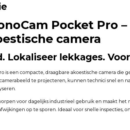
ie
TSI OmniTrak™
noCam Pocket Pro –
estische camera
d. Lokaliseer lekkages. Voo
s een compacte, draagbare akoestische camera die gel
ve camerabeeld te projecteren, kunnen technici snel en
yseren.
worpen voor dagelijks industrieel gebruik en maakt het
afwijkingen op te sporen. Ideaal voor snelle inspecties,