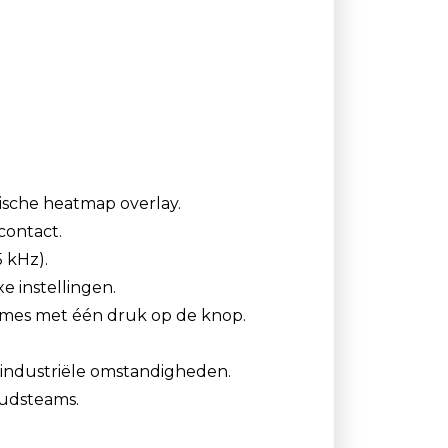
tische heatmap overlay.
contact.
 kHz).
 instellingen.
names met één druk op de knop.
industriële omstandigheden.
udsteams.