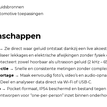
eluidsbronnen
utomotive toepassingen
enschappen
 →
Zie direct waar geluid ontstaat dankzij een live akoes
iseer lekkages en elektrische afwijkingen zonder fysiek 
tecteert zowel hoorbaar als ultrasoon geluid (2 kHz – 65
ectie →
Snelle en consistente metingen zonder complexe
portage →
Maak eenvoudig foto’s, video’s en audio-op
→
Deel en analyseer data direct via Wi-Fi of USB-C.
p →
Pocket-formaat, IP54 beschermd en bestand tegen 
ntworpen voor “one-per-person” inzet binnen onderho