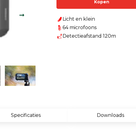
Kopen
Enkelvoudige gasdetectie
Meervoudige gasdetectie
Licht en klein
64 microfoons
Verplaatsbare gasdetectie
Detectieafstand 120m
PID-meter
Gaslekdetectie
Vast opgestelde gasdetectie
Speciale gasdetectie
Draadloze gasdetectie
Klimaat
Specificaties
Downloads
Binnenklimaatmeter
Hittestressmeter