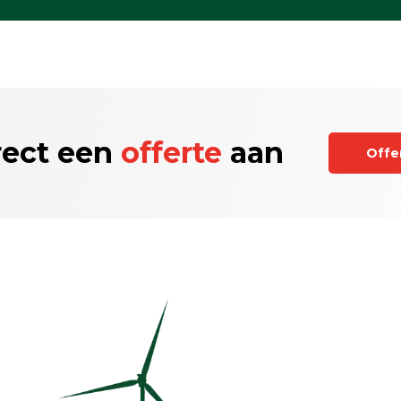
rect een
offerte
aan
Offe