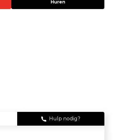
Huren
Stof
Handheld stofmeters
Persoonlijke stofmonitoren
Stationaire stofmeters
Verplaatsbare stofmeters
Ultrafijnstofmeters
Luchtbemonstering
Filters en adsorptiebuizen
Asbest
Hulp nodig?
Flowkalibratie
Luchtbemonsteringspomp