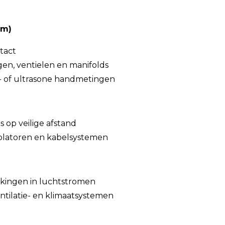
üm)
tact
gen, ventielen en manifolds
p- of ultrasone handmetingen
s op veilige afstand
solatoren en kabelsystemen
jkingen in luchtstromen
ntilatie- en klimaatsystemen