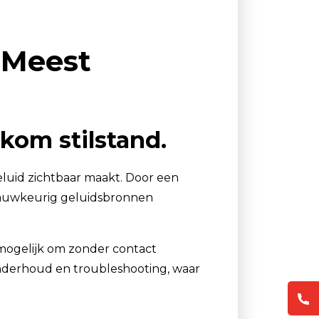
Luchtmonsternamezakken
Passieve Personal Samplers
 Meest
Filter- en buishouders
rkom stilstand.
uid zichtbaar maakt. Door een
 nauwkeurig geluidsbronnen
 mogelijk om zonder contact
 onderhoud en troubleshooting, waar