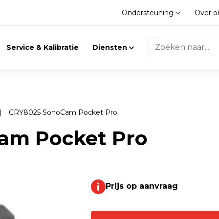
Ondersteuning
Over 
Service & Kalibratie
Diensten
|
CRY8025 SonoCam Pocket Pro
Trilling
Gasdetectie
am Pocket Pro
Trillingsmeters
Klimaat
Toebehoren
Prijs op aanvraag
Gasdetectie
Accessoires