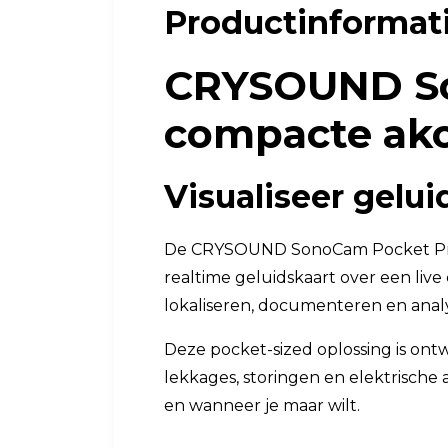
Productinformat
Luchtkwaliteit
Luchtkwaliteitsmonitoren
CRYSOUND So
Toebehoren
compacte ako
Visualiseer gelui
De CRYSOUND SonoCam Pocket Pro i
realtime geluidskaart over een li
lokaliseren, documenteren en anal
Deze pocket-sized oplossing is ont
lekkages, storingen en elektrische 
en wanneer je maar wilt.