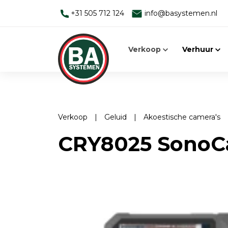
+31 505 712 124
info@basystemen.nl
Verkoop
Verhuur
Verkoop
|
Geluid
|
Akoestische camera's
Alleen werken
Man-down systemen
CRY8025 SonoC
Man Down Systeem
Elektromagnetische velden
Toebehoren
Face Fit Testing
Elektromagnetische velden
Geluid
EMV-meters