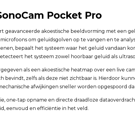
SonoCam Pocket Pro
 geavanceerde akoestische beeldvorming met een gebr
 microfoons om geluidsgolven op te vangen en te analyse
ekenen, bepaalt het systeem waar het geluid vandaan k
detecteert het systeem zowel hoorbaar geluid als ultras
gegeven als een akoestische heatmap over een live came
ich bevindt, zelfs als deze niet zichtbaar is. Hierdoor kun
n mechanische afwijkingen sneller worden opgespoord da
e, one-tap opname en directe draadloze dataoverdracht
, eenvoud en efficiëntie in het veld.