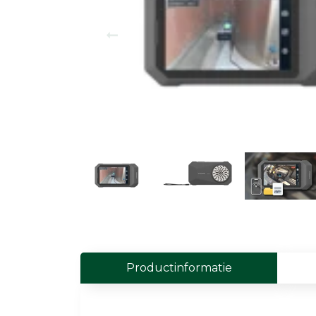
Field Probes
Persoonlijke EMV-meters
Toebehoren
Face Fit Testing
Geluid
Geluidsmeters
Geluidsdosismeters
Geluidsmonitoringstations
Geluidsbronnen
Productinformatie
Akoestische camera's
Accessoires