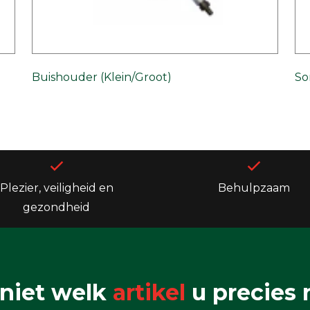
Buishouder (Klein/Groot)
So
Plezier, veiligheid en
Behulpzaam
gezondheid
niet welk
artikel
u precies 