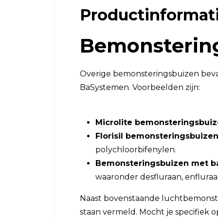
Productinformat
Luchtkwaliteit
Luchtkwaliteitsmonitoren
Bemonstering
Toebehoren
Overige bemonsteringsbuizen bevat
BaSystemen. Voorbeelden zijn:
Microlite bemonsteringsbui
Florisil bemonsteringsbuize
polychloorbifenylen.
Bemonsteringsbuizen met bal
waaronder desfluraan, enfluraan
Naast bovenstaande luchtbemonster
staan vermeld. Mocht je specifiek