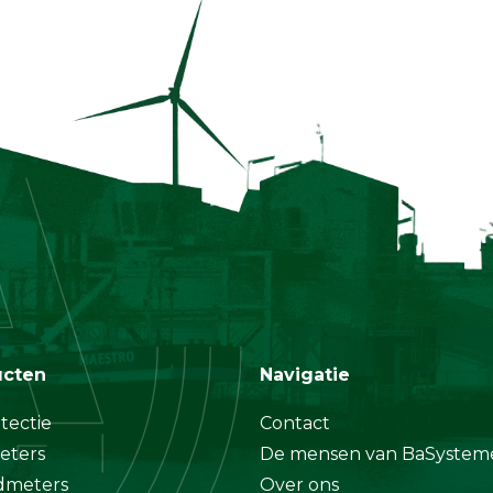
ucten
Navigatie
tectie
Contact
eters
De mensen van BaSystem
dmeters
Over ons