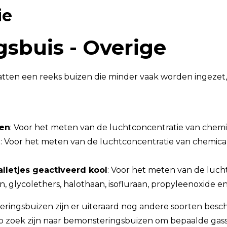
ie
TSI OmniTrak™
sbuis - Overige
ten een reeks buizen die minder vaak worden ingezet, m
zen
: Voor het meten van de luchtconcentratie van chemic
n
: Voor het meten van de luchtconcentratie van chemica
letjes geactiveerd kool
: Voor het meten van de luch
, glycolethers, halothaan, isofluraan, propyleenoxide e
ingsbuizen zijn er uiteraard nog andere soorten beschi
 op zoek zijn naar bemonsteringsbuizen om bepaalde ga