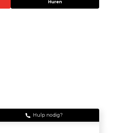
Huren
Stof
Handheld stofmeters
Persoonlijke stofmonitoren
Stationaire stofmeters
Verplaatsbare stofmeters
Ultrafijnstofmeters
Luchtbemonstering
Filters en adsorptiebuizen
Asbest
Flowkalibratie
Hulp nodig?
Luchtbemonsteringspomp