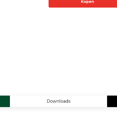
Kopen
Enkelvoudige gasdetectie
Meervoudige gasdetectie
Verplaatsbare gasdetectie
PID-meter
Gaslekdetectie
Vast opgestelde gasdetectie
Speciale gasdetectie
Draadloze gasdetectie
Klimaat
Binnenklimaatmeter
Downloads
Hittestressmeter