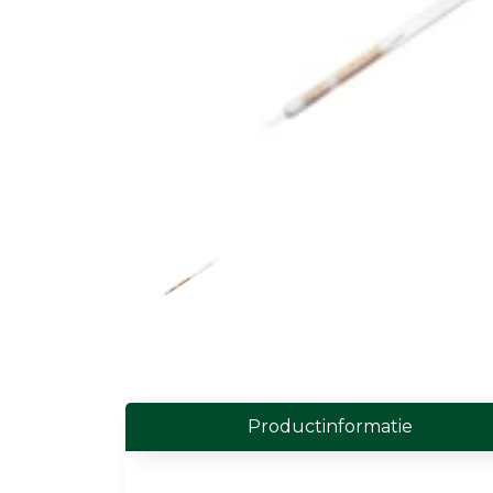
Field Probes
Persoonlijke EMV-meters
Toebehoren
Face Fit Testing
Geluid
Geluidsmeters
Geluidsdosismeters
Geluidsmonitoringstations
Geluidsbronnen
Productinformatie
Akoestische camera's
Accessoires