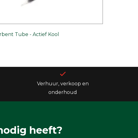
rbent Tube - Actief Kool
Verhuur, verkoop en
onderhoud
nodig heeft?