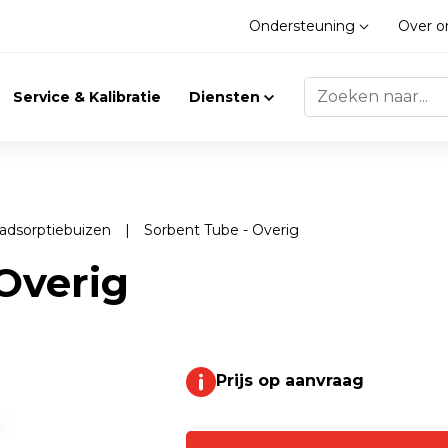
Ondersteuning
Over 
Service & Kalibratie
Diensten
n adsorptiebuizen
|
Sorbent Tube - Overig
Trilling
Gasdetectie
Overig
Trillingsmeters
Klimaat
Toebehoren
Prijs op aanvraag
Gasdetectie
Accessoires