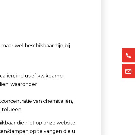
Luchtmonsternamezakken
Passieve Personal Samplers
Filter- en buishouders
aar wel beschikbaar zijn bij
aliën, inclusief kwikdamp.
liën, waaronder
tconcentratie van chemicaliën,
n tolueen
kbaar die niet op onze website
ssen/dampen op te vangen die u