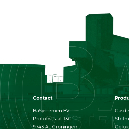
Contact
Prod
BaSystemen BV
Gasde
Protonstraat 13G
Stofm
9743 AL Groningen
Gelui