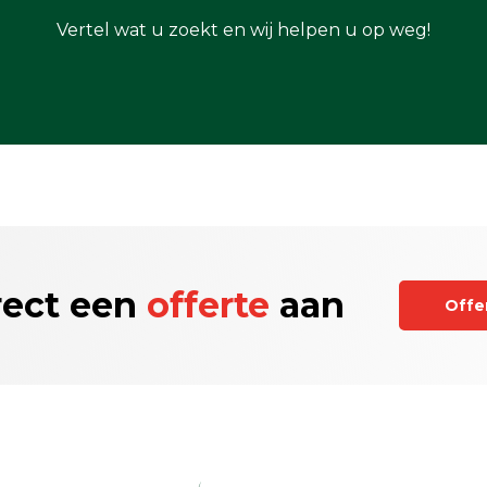
Vertel wat u zoekt en wij helpen u op weg!
rect een
offerte
aan
Offe