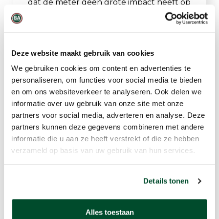
dat de meter geen grote impact heeft op
de stroom van het gas. Dit is een
essentieel kenmerk voor toepassingen
waar het behoud van druk en energie-
Deze website maakt gebruik van cookies
efficiëntie van groot belang zijn. De TSI
We gebruiken cookies om content en advertenties te
5200 is ook robuust gebouwd en
personaliseren, om functies voor social media te bieden
ontworpen voor langdurig gebruik, met
en om ons websiteverkeer te analyseren. Ook delen we
minimale onderhoudsvereisten.
informatie over uw gebruik van onze site met onze
partners voor social media, adverteren en analyse. Deze
partners kunnen deze gegevens combineren met andere
Belangrijke
informatie die u aan ze heeft verstrekt of die ze hebben
eigenschappen
verzameld op basis van uw gebruik van hun services.
Meet flow, temperatuur, absolute
Details tonen
druk, volume, lage differentiële druk
en luchtvochtigheid.
Alles toestaan