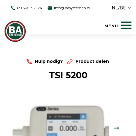
NL/BE
+31 505 712 124
info@basystemen.nl
Hulp nodig?
Product delen
TSI 5200