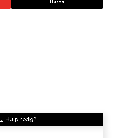
Huren
Stof
Handheld stofmeters
Persoonlijke stofmonitoren
Stationaire stofmeters
Verplaatsbare stofmeters
Ultrafijnstofmeters
Luchtbemonstering
Filters en adsorptiebuizen
Asbest
Flowkalibratie
Hulp nodig?
Luchtbemonsteringspomp