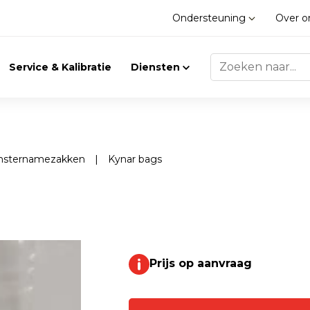
Ondersteuning
Over 
Service & Kalibratie
Diensten
nsternamezakken
|
Kynar bags
Trilling
Gasdetectie
Trillingsmeters
Klimaat
Toebehoren
Prijs op aanvraag
Gasdetectie
Accessoires