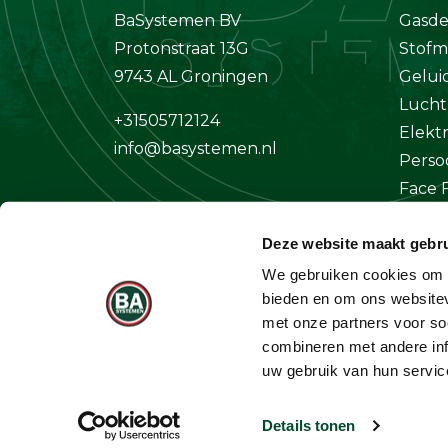
BaSystemen BV
Gasde
Protonstraat 13G
Stofm
9743 AL Groningen
Gelui
Lucht
+31505712124
Elekt
info@basystemen.nl
Perso
Face F
Klima
Deze website maakt gebru
Overi
We gebruiken cookies om c
bieden en om ons websitev
met onze partners voor so
combineren met andere inf
uw gebruik van hun servic
Details tonen