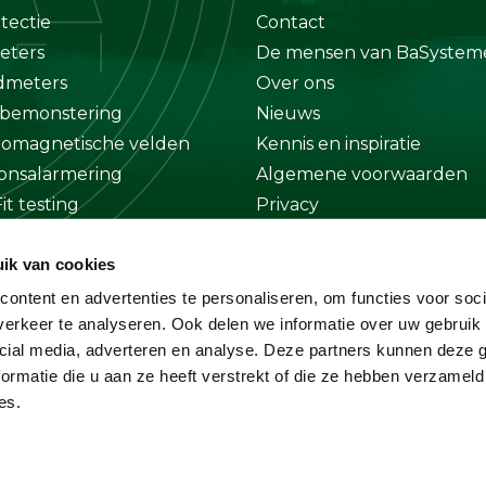
tectie
Contact
eters
De mensen van BaSystem
dmeters
Over ons
bemonstering
Nieuws
romagnetische velden
Kennis en inspiratie
onsalarmering
Algemene voorwaarden
it testing
Privacy
at
Disclaimer
ik van cookies
ge
ontent en advertenties te personaliseren, om functies voor soci
erkeer te analyseren. Ook delen we informatie over uw gebruik 
cial media, adverteren en analyse. Deze partners kunnen deze
ormatie die u aan ze heeft verstrekt of die ze hebben verzameld
es.
Copyright 2026 BaSystemen B.V.