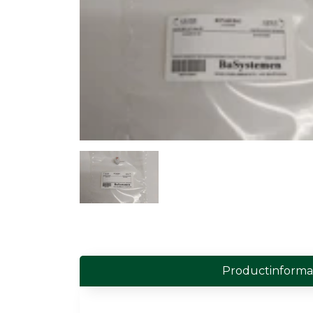
Field Probes
Persoonlijke EMV-meters
Toebehoren
Face Fit Testing
Geluid
Geluidsmeters
Geluidsdosismeters
Geluidsmonitoringstations
Geluidsbronnen
Productinforma
Akoestische camera's
Accessoires