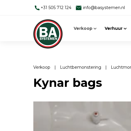
+31 505 712 124
info@basystemen.nl
Verkoop
Verhuur
Verkoop
|
Luchtbemonstering
|
Luchtmo
Alleen werken
Man-down systemen
Kynar bags
Man Down Systeem
Elektromagnetische velden
Toebehoren
Face Fit Testing
Elektromagnetische velden
Geluid
EMV-meters