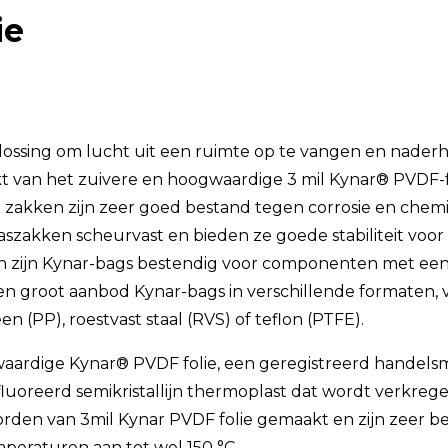
ie
TSI OmniTrak™
plossing om lucht uit een ruimte op te vangen en nader
t van het zuivere en hoogwaardige 3 mil Kynar® PVDF-fol
zakken zijn zeer goed bestand tegen corrosie en chemi
szakken scheurvast en bieden ze goede stabiliteit voor
 zijn Kynar-bags bestendig voor componenten met een P
groot aanbod Kynar-bags in verschillende formaten, van
n (PP), roestvast staal (RVS) of teflon (PTFE).
aardige Kynar® PVDF folie, een geregistreerd handels
fluoreerd semikristallijn thermoplast dat wordt verkrege
rden van 3mil Kynar PVDF folie gemaakt en zijn zeer be
peraturen aan tot wel 150 °C.