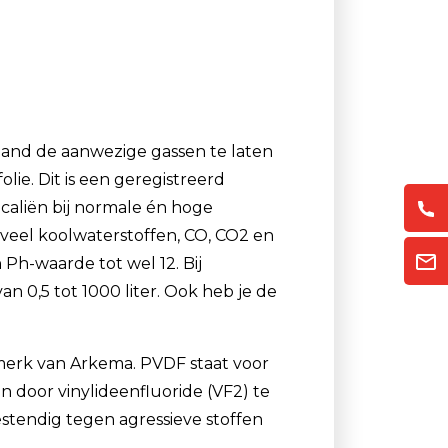
Luchtmonsternamezakken
Passieve Personal Samplers
Filter- en buishouders
hand de aanwezige gassen te laten
ie. Dit is een geregistreerd
caliën bij normale én hoge
 veel koolwaterstoffen, CO, CO2 en
h-waarde tot wel 12. Bij
 0,5 tot 1000 liter. Ook heb je de
merk van Arkema. PVDF staat voor
n door vinylideenfluoride (VF2) te
stendig tegen agressieve stoffen