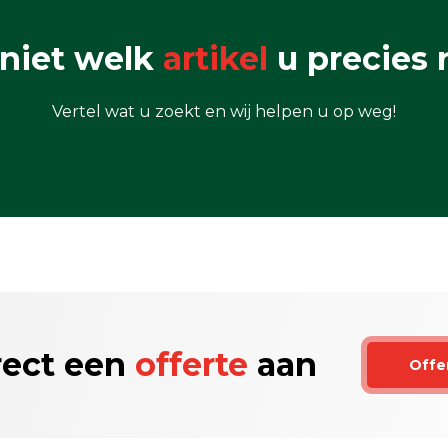
niet welk
artikel
u precies 
Vertel wat u zoekt en wij helpen u op weg!
rect een
offerte
aan
Offe