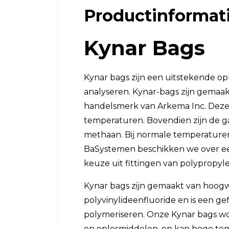
Productinformat
Luchtkwaliteit
Luchtkwaliteitsmonitoren
Kynar Bags
Toebehoren
Kynar bags zijn een uitstekende o
analyseren. Kynar-bags zijn gemaak
handelsmerk van Arkema Inc. Deze 
temperaturen. Bovendien zijn de ga
methaan. Bij normale temperaturen
BaSystemen beschikken we over een 
keuze uit fittingen van polypropylee
Kynar bags zijn gemaakt van hoogw
polyvinylideenfluoride en is een ge
polymeriseren. Onze Kynar bags wo
en oplosmiddelen, en kan hoge tem