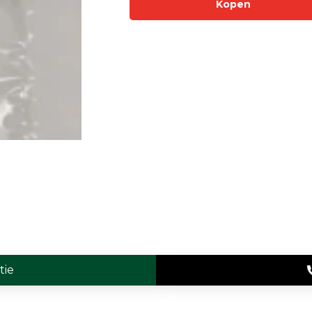
Kopen
Enkelvoudige gasdetectie
Meervoudige gasdetectie
Verplaatsbare gasdetectie
PID-meter
Gaslekdetectie
Vast opgestelde gasdetectie
Speciale gasdetectie
Draadloze gasdetectie
Klimaat
Binnenklimaatmeter
tie
Hittestressmeter