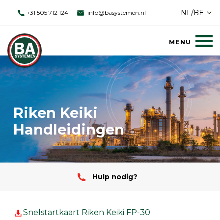
NL/BE
+31 505 712 124
info@basystemen.nl
Riken Keiki
Handleidingen
Hulp nodig?
Snelstartkaart Riken Keiki FP-30