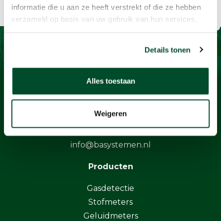
informatie die u aan ze heeft verstrekt of die ze hebben
verzameld op basis van uw gebruik van hun services.
Details tonen
Contact
Alles toestaan
BaSystemen BV
Protonstraat 13G
9743 AL Groningen
Weigeren
+31505712124
info@basystemen.nl
Producten
Gasdetectie
Stofmeters
Geluidmeters