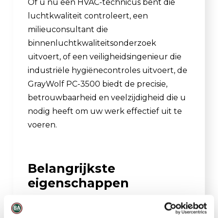
Of u nu een HVAC-technicus bent die
luchtkwaliteit controleert, een
milieuconsultant die
binnenluchtkwaliteitsonderzoek
uitvoert, of een veiligheidsingenieur die
industriële hygiënecontroles uitvoert, de
GrayWolf PC-3500 biedt de precisie,
betrouwbaarheid en veelzijdigheid die u
nodig heeft om uw werk effectief uit te
voeren.
Belangrijkste
eigenschappen
Voldoet aan ISO 21501-4 en JIS B9921