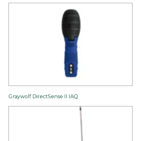
Graywolf DirectSense II IAQ