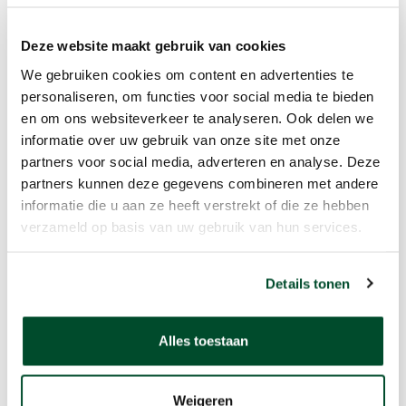
normen
Robuuste Constructie
Deze website maakt gebruik van cookies
We gebruiken cookies om content en advertenties te
Geavanceerde Data-analyse
personaliseren, om functies voor social media te bieden
en om ons websiteverkeer te analyseren. Ook delen we
informatie over uw gebruik van onze site met onze
Toepassingen
partners voor social media, adverteren en analyse. Deze
partners kunnen deze gegevens combineren met andere
De GrayWolf PC-3500 kan gebruikt
informatie die u aan ze heeft verstrekt of die ze hebben
worden als een zelfstandige partikel
verzameld op basis van uw gebruik van hun services.
teller, aangesloten worden op een
geavanceerd
Details tonen
AdvancedSense®/WolfPack® systeem of
op een mobiele computer voor
Alles toestaan
simultane verbinding met GrayWolf's
DirectSense® probes.
Weigeren