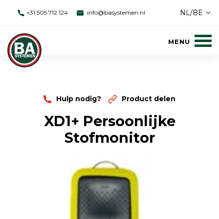
NL/BE
+31 505 712 124
info@basystemen.nl
Hulp nodig?
Product delen
XD1+ Persoonlijke
Stofmonitor