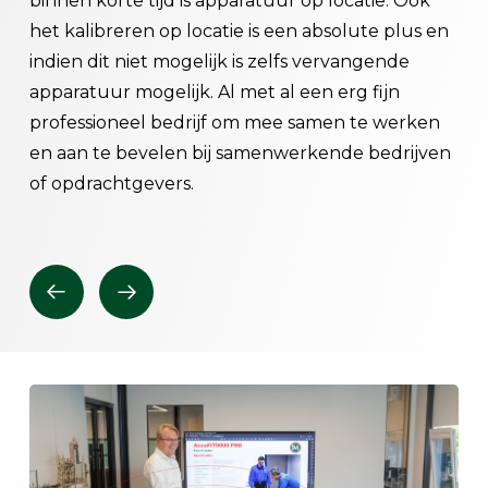
nd
binnen korte tijd is apparatuur op locatie. Ook
en 
het kalibreren op locatie is een absolute plus en
zij
n
indien dit niet mogelijk is zelfs vervangende
ond
apparatuur mogelijk. Al met al een erg fijn
daa
en
professioneel bedrijf om mee samen te werken
die
en aan te bevelen bij samenwerkende bedrijven
ple
le
of opdrachtgevers.