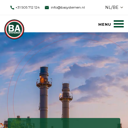
NL/BE
+31 505 712 124
info@basystemen.nl