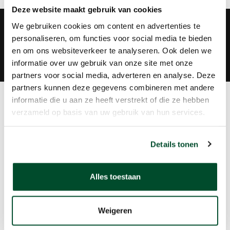
Deze website maakt gebruik van cookies
Groot assortiment
We gebruiken cookies om content en advertenties te
Plezier, veiligheid en gezondheid
personaliseren, om functies voor social media te bieden
en om ons websiteverkeer te analyseren. Ook delen we
Behulpzaam
informatie over uw gebruik van onze site met onze
Verhuur, verkoop en onderhoud
partners voor social media, adverteren en analyse. Deze
partners kunnen deze gegevens combineren met andere
informatie die u aan ze heeft verstrekt of die ze hebben
Ontwikkelingen
verzameld op basis van uw gebruik van hun services.
Meetinstrumenten zijn continu onderhevig aan
technische innovatie. Ze worden nauwkeuriger en
Details tonen
betrouwbaarder, betaalbaarder maar ook
slimmer! Denk aan draadloze communicatie om
Alles toestaan
metingen op afstand uit te voeren en te
monitoren. Hieronder een korte impressie en link
Weigeren
naar meer informatie.