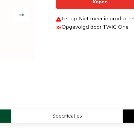
Kopen
Enkelvoudige gasdetectie
Meervoudige gasdetectie
Let op: Niet meer in productie
Opgevolgd door TWIG One
Verplaatsbare gasdetectie
PID-meter
Gaslekdetectie
Vast opgestelde gasdetectie
Speciale gasdetectie
Draadloze gasdetectie
Klimaat
Binnenklimaatmeter
Specificaties
Hittestressmeter