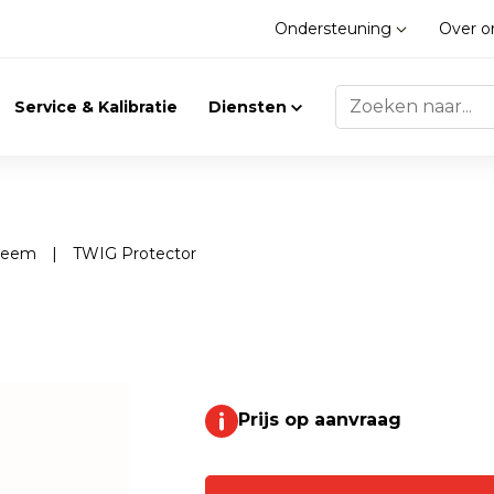
Ondersteuning
Over 
Service & Kalibratie
Diensten
teem
|
TWIG Protector
Trilling
Gasdetectie
Trillingsmeters
Klimaat
Toebehoren
Prijs op aanvraag
Gasdetectie
Accessoires