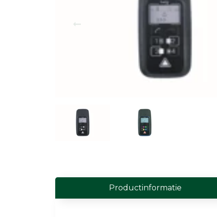
Field Probes
Persoonlijke EMV-meters
Toebehoren
Face Fit Testing
Geluid
Geluidsmeters
Geluidsdosismeters
Geluidsmonitoringstations
Geluidsbronnen
Productinformatie
Akoestische camera's
Accessoires