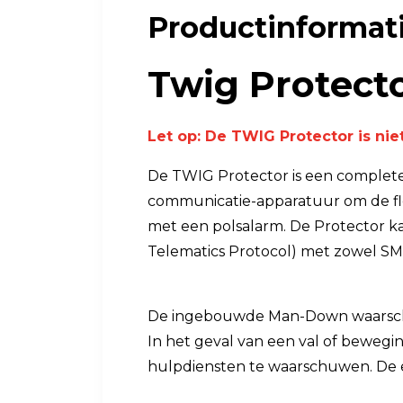
Productinformat
Luchtkwaliteit
Luchtkwaliteitsmonitoren
Twig Protec
Toebehoren
Let op: De TWIG Protector is ni
De TWIG Protector is een complet
communicatie-apparatuur om de flexi
met een polsalarm. De Protector 
Telematics Protocol) met zowel SM
De ingebouwde Man-Down waarschuw
In het geval van een val of bewegi
hulpdiensten te waarschuwen. De e