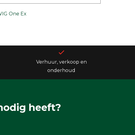
IG One Ex
Verhuur, verkoop en
onderhoud
nodig heeft?