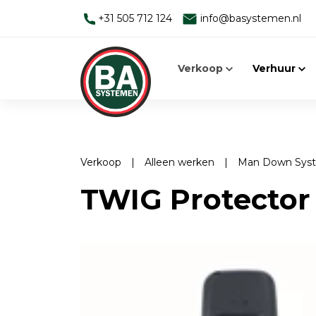
+31 505 712 124
info@basystemen.nl
Verkoop
Verhuur
Verkoop
|
Alleen werken
|
Man Down Sys
Alleen werken
Man-down systemen
TWIG Protector
Man Down Systeem
Elektromagnetische velden
Toebehoren
Face Fit Testing
Elektromagnetische velden
Geluid
EMV-meters