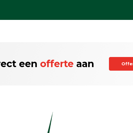
rect een
offerte
aan
Offe