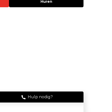
Huren
Stof
Handheld stofmeters
!
Persoonlijke stofmonitoren
Stationaire stofmeters
Verplaatsbare stofmeters
Ultrafijnstofmeters
Luchtbemonstering
Filters en adsorptiebuizen
Asbest
Flowkalibratie
Hulp nodig?
Luchtbemonsteringspomp