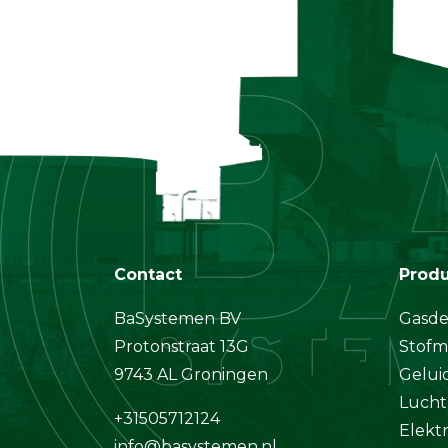
Contact
Prod
BaSystemen BV
Gasde
Protonstraat 13G
Stofm
9743 AL Groningen
Gelui
Lucht
+31505712124
Elekt
info@basystemen.nl