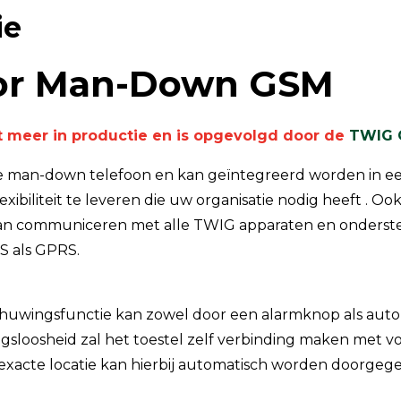
ie
TSI OmniTrak™
tor Man-Down GSM
et meer in productie en is opgevolgd door de
TWIG 
e man-down telefoon en kan geïntegreerd worden in ee
biliteit te leveren die uw organisatie nodig heeft . Oo
kan communiceren met alle TWIG apparaten en onders
S als GPRS.
ingsfunctie kan zowel door een alarmknop als autom
ngsloosheid zal het toestel zelf verbinding maken met
xacte locatie kan hierbij automatisch worden doorgeg