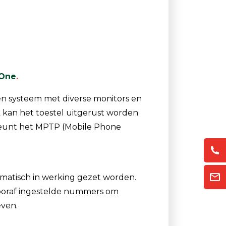
Luchtmonsternamezakken
Passieve Personal Samplers
Filter- en buishouders
One
.
n systeem met diverse monitors en
k kan het toestel uitgerust worden
teunt het MPTP (Mobile Phone
atisch in werking gezet worden.
 vooraf ingestelde nummers om
even.