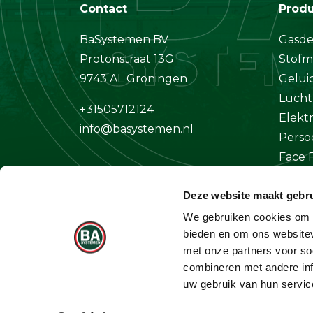
Contact
Prod
BaSystemen BV
Gasde
Protonstraat 13G
Stofm
9743 AL Groningen
Gelui
Lucht
+31505712124
Elekt
info@basystemen.nl
Perso
Face F
Klima
Deze website maakt gebru
Overi
We gebruiken cookies om c
bieden en om ons websitev
met onze partners voor so
combineren met andere inf
uw gebruik van hun servic