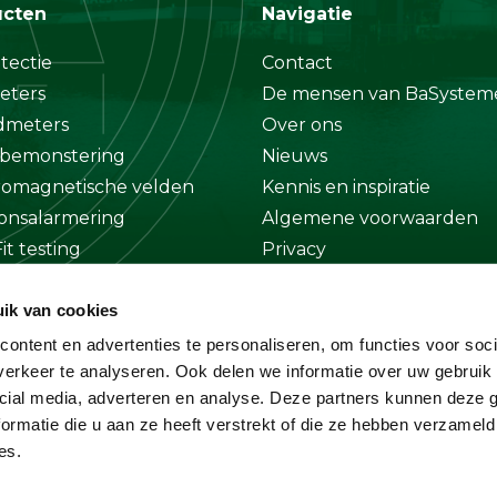
ucten
Navigatie
tectie
Contact
eters
De mensen van BaSystem
dmeters
Over ons
bemonstering
Nieuws
romagnetische velden
Kennis en inspiratie
onsalarmering
Algemene voorwaarden
it testing
Privacy
at
Disclaimer
ik van cookies
ge
ontent en advertenties te personaliseren, om functies voor soci
erkeer te analyseren. Ook delen we informatie over uw gebruik 
cial media, adverteren en analyse. Deze partners kunnen deze
ormatie die u aan ze heeft verstrekt of die ze hebben verzameld
es.