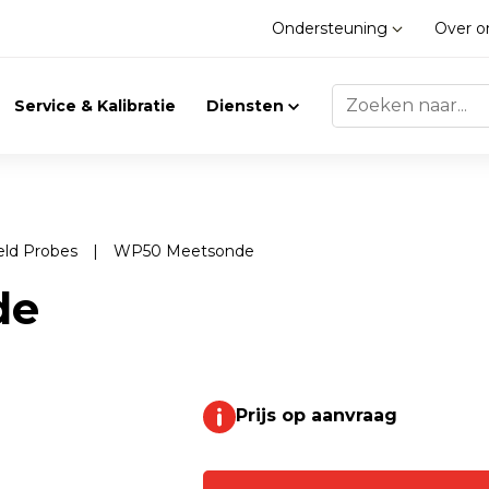
Ondersteuning
Over 
Service & Kalibratie
Diensten
eld Probes
|
WP50 Meetsonde
Trilling
Gasdetectie
de
Trillingsmeters
Klimaat
Toebehoren
Prijs op aanvraag
Gasdetectie
Accessoires