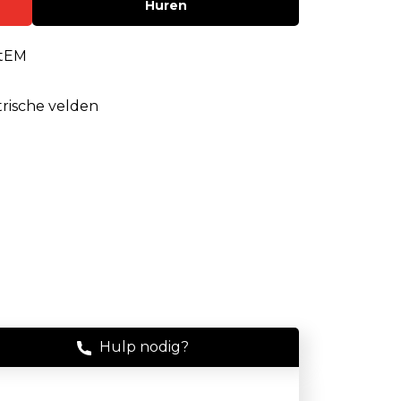
Huren
Stof
Handheld stofmeters
itEM
Persoonlijke stofmonitoren
trische velden
Stationaire stofmeters
Verplaatsbare stofmeters
Ultrafijnstofmeters
Luchtbemonstering
Filters en adsorptiebuizen
Asbest
Flowkalibratie
Hulp nodig?
Luchtbemonsteringspomp