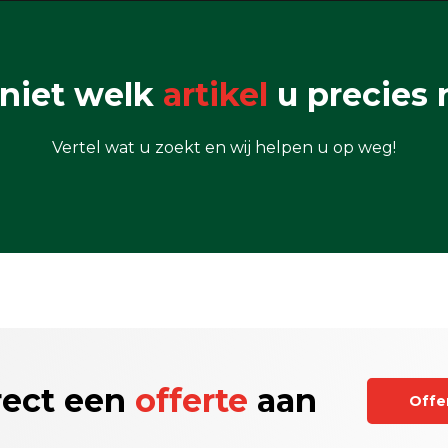
niet welk
artikel
u precies 
Vertel wat u zoekt en wij helpen u op weg!
rect een
offerte
aan
Offe