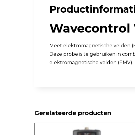
Productinformat
Luchtkwaliteit
Luchtkwaliteitsmonitoren
Wavecontrol 
Toebehoren
Meet elektromagnetische velden (
Deze probe is te gebruiken in com
elektromagnetische velden (EMV).
Gerelateerde producten