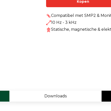
Kopen
Enkelvoudige gasdetectie
Meervoudige gasdetectie
Compatibel met SMP2 & Mon
10 Hz - 3 kHz
Verplaatsbare gasdetectie
Statische, magnetische & elek
PID-meter
Gaslekdetectie
Vast opgestelde gasdetectie
Speciale gasdetectie
Draadloze gasdetectie
Klimaat
Binnenklimaatmeter
Downloads
Hittestressmeter