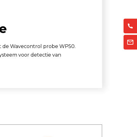
Luchtmonsternamezakken
Passieve Personal Samplers
e
Filter- en buishouders
et de Wavecontrol probe WP50.
ysteem voor detectie van