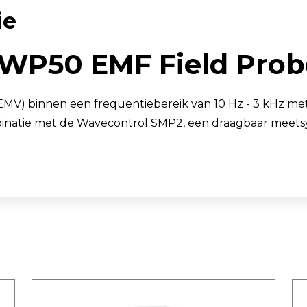
ie
TSI OmniTrak™
WP50 EMF Field Prob
EMV) binnen een frequentiebereik van 10 Hz - 3 kHz m
binatie met de Wavecontrol SMP2, een draagbaar meets