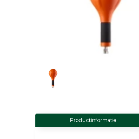
Field Probes
Persoonlijke EMV-meters
Toebehoren
Face Fit Testing
Geluid
Geluidsmeters
Geluidsdosismeters
Geluidsmonitoringstations
Geluidsbronnen
Productinformatie
Akoestische camera's
Accessoires