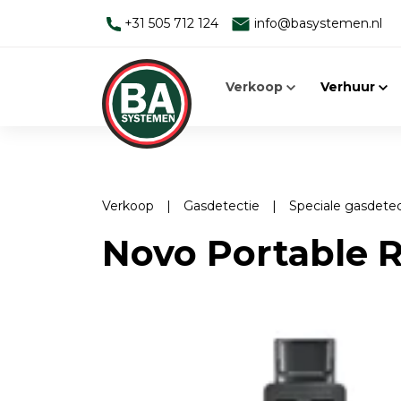
+31 505 712 124
info@basystemen.nl
Verkoop
Verhuur
Verkoop
|
Gasdetectie
|
Speciale gasdete
Alleen werken
Man-down systemen
Novo Portable 
Man Down Systeem
Elektromagnetische velden
Toebehoren
Face Fit Testing
Elektromagnetische velden
Geluid
EMV-meters