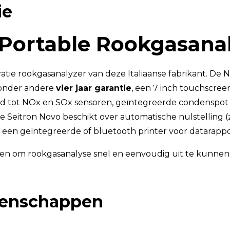
ie
TSI OmniTrak™
 Portable Rookgasana
atie rookgasanalyzer van deze Italiaanse fabrikant. De N
 onder andere
vier jaar garantie
, een 7 inch touchscreen
heid tot NOx en SOx sensoren, geïntegreerde condenspot
e Seitron Novo beschikt over automatische nulstelling (
it een geïntegreerde of bluetooth printer voor datarapp
en om rookgasanalyse snel en eenvoudig uit te kunnen
igenschappen