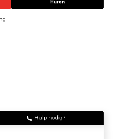
Huren
Stof
Handheld stofmeters
ing
Persoonlijke stofmonitoren
Stationaire stofmeters
Verplaatsbare stofmeters
Ultrafijnstofmeters
Luchtbemonstering
Filters en adsorptiebuizen
Asbest
Hulp nodig?
Flowkalibratie
Luchtbemonsteringspomp