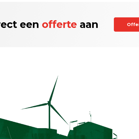
rect een
offerte
aan
Offe