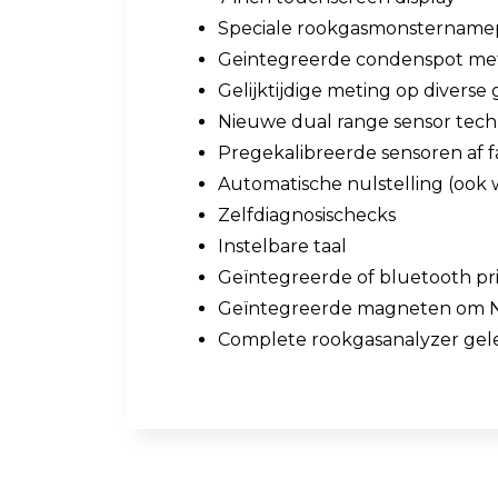
Speciale rookgasmonsternamepr
Geintegreerde condenspot met
Gelijktijdige meting op diverse
Nieuwe dual range sensor tech
Pregekalibreerde sensoren af f
Automatische nulstelling (ook w
Zelfdiagnosischecks
Instelbare taal
Geïntegreerde of bluetooth pri
Geïntegreerde magneten om N
Complete rookgasanalyzer gel