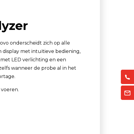
Luchtmonsternamezakken
Passieve Personal Samplers
lyzer
Filter- en buishouders
ovo onderscheidt zich op alle
 display met intuïtieve bediening,
 met LED verlichting en een
zelfs wanneer de probe al in het
ortage.
 voeren.