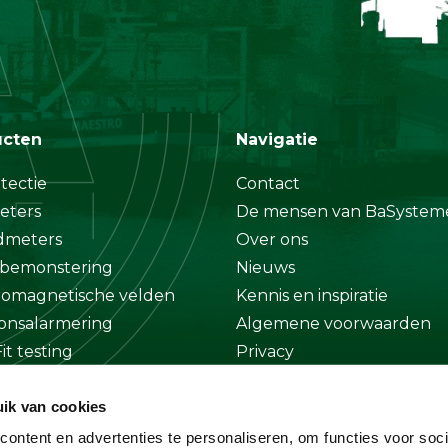
ucten
Navigatie
tectie
Contact
eters
De mensen van BaSystem
dmeters
Over ons
bemonstering
Nieuws
romagnetische velden
Kennis en inspiratie
onsalarmering
Algemene voorwaarden
it testing
Privacy
at
Disclaimer
ik van cookies
ge
ontent en advertenties te personaliseren, om functies voor soci