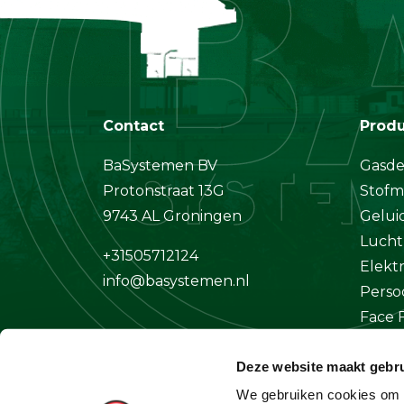
Contact
Prod
BaSystemen BV
Gasde
Protonstraat 13G
Stofm
9743 AL Groningen
Gelui
Lucht
+31505712124
Elekt
info@basystemen.nl
Perso
Face F
Klima
Deze website maakt gebru
Overi
We gebruiken cookies om c