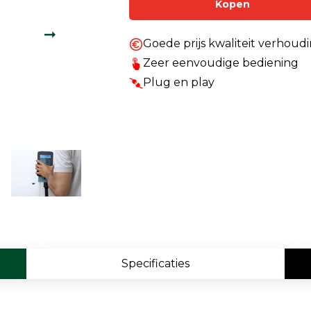
Kopen
Enkelvoudige gasdetectie
Meervoudige gasdetectie
Goede prijs kwaliteit verhoud
Zeer eenvoudige bediening
Verplaatsbare gasdetectie
Plug en play
PID-meter
Gaslekdetectie
Vast opgestelde gasdetectie
Speciale gasdetectie
Draadloze gasdetectie
Klimaat
Specificaties
Binnenklimaatmeter
Hittestressmeter