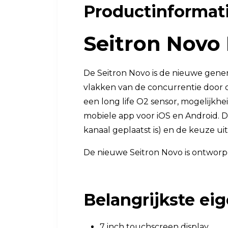
Productinformat
Luchtkwaliteit
Luchtkwaliteitsmonitoren
Seitron Novo
Toebehoren
De Seitron Novo is de nieuwe gener
vlakken van de concurrentie door
een long life O2 sensor, mogelijk
mobiele app voor iOS en Android. D
kanaal geplaatst is) en de keuze u
De nieuwe Seitron Novo is ontworp
Belangrijkste e
7 inch touchscreen display