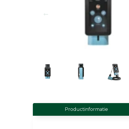
Field Probes
Persoonlijke EMV-meters
Toebehoren
Face Fit Testing
Geluid
Geluidsmeters
Geluidsdosismeters
Geluidsmonitoringstations
Geluidsbronnen
Productinformatie
Akoestische camera's
Accessoires