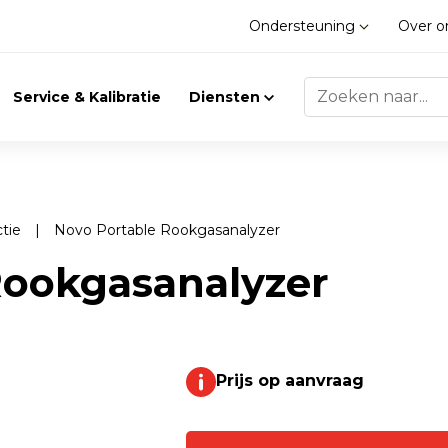
Ondersteuning
Over 
Service & Kalibratie
Diensten
ctie
|
Novo Portable Rookgasanalyzer
Trilling
Gasdetectie
Rookgasanalyzer
Trillingsmeters
Klimaat
Toebehoren
Prijs op aanvraag
Gasdetectie
Accessoires