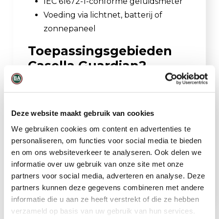
IEC 61672-1-conforme geluidsmeter
Voeding via lichtnet, batterij of
zonnepaneel
Toepassingsgebieden
Casella Guardian2
Draadloze
omgevingsmonitor
Deze website maakt gebruik van cookies
Grensbewaking
We gebruiken cookies om content en advertenties te
Omgevingsbewaking
personaliseren, om functies voor social media te bieden
Bouw en sloop
en om ons websiteverkeer te analyseren. Ook delen we
Milieu
informatie over uw gebruik van onze site met onze
Semi-permanente bewaking
partners voor social media, adverteren en analyse. Deze
partners kunnen deze gegevens combineren met andere
informatie die u aan ze heeft verstrekt of die ze hebben
verzameld op basis van uw gebruik van hun services.