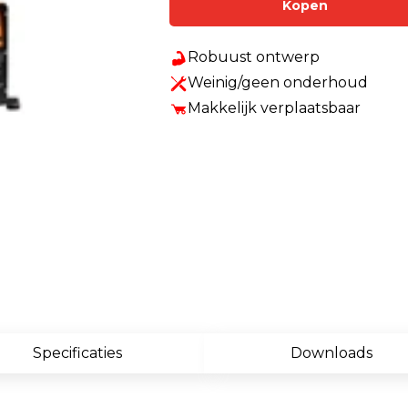
Kopen
Enkelvoudige gasdetectie
Meervoudige gasdetectie
Robuust ontwerp
Weinig/geen onderhoud
Verplaatsbare gasdetectie
Makkelijk verplaatsbaar
PID-meter
Gaslekdetectie
Vast opgestelde gasdetectie
Speciale gasdetectie
Draadloze gasdetectie
Klimaat
Binnenklimaatmeter
Specificaties
Downloads
Hittestressmeter