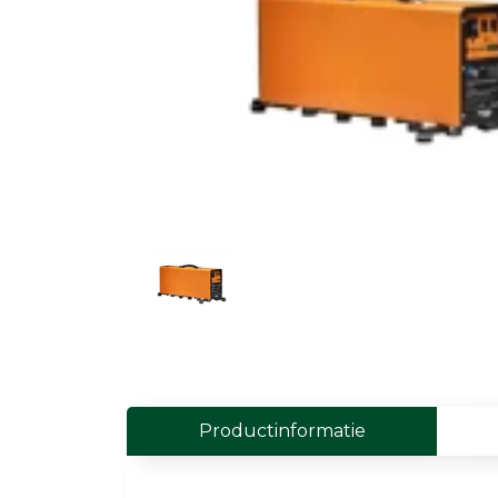
Field Probes
Persoonlijke EMV-meters
Toebehoren
Face Fit Testing
Geluid
Geluidsmeters
Geluidsdosismeters
Geluidsmonitoringstations
Geluidsbronnen
Productinformatie
Akoestische camera's
Accessoires