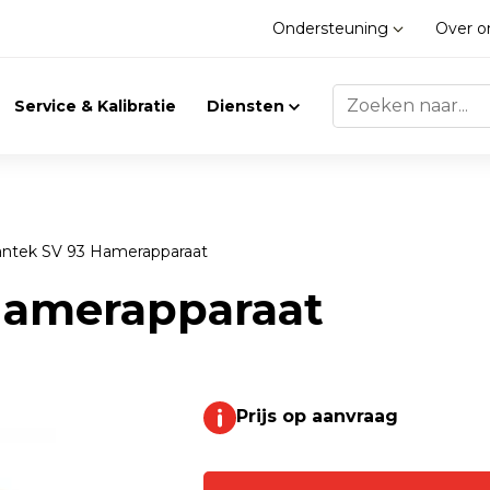
Ondersteuning
Over 
Service & Kalibratie
Diensten
antek SV 93 Hamerapparaat
Trilling
Gasdetectie
Hamerapparaat
Trillingsmeters
Klimaat
Toebehoren
Prijs op aanvraag
Gasdetectie
Accessoires