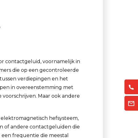
Luchtmonsternamezakken
Passieve Personal Samplers
r
Filter- en buishouders
 contactgeluid, voornamelijk in
mers die op een gecontroleerde
e tussen verdiepingen en het
orpen in overeenstemming met
e voorschrijven. Maar ook andere
en elektromagnetisch hefsysteem,
en of andere contactgeluiden die
 een frequentie die meestal