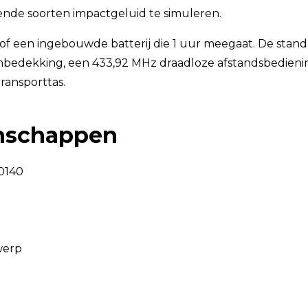
llende soorten impactgeluid te simuleren.
of een ingebouwde batterij die 1 uur meegaat. De stand
embedekking, een 433,92 MHz draadloze afstandsbedienin
ransporttas.
enschappen
0140
werp