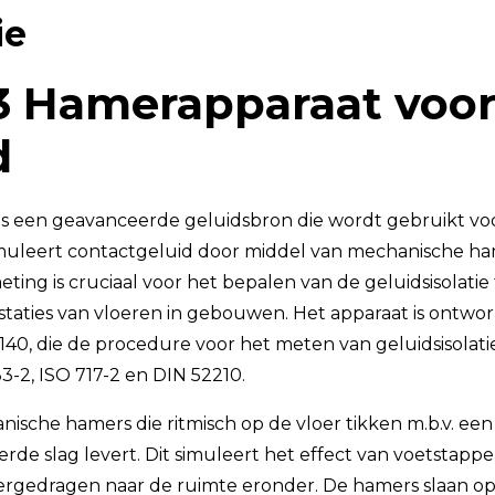
ie
TSI OmniTrak™
3 Hamerapparaat voo
d
s een geavanceerde geluidsbron die wordt gebruikt voor
muleert contactgeluid door middel van mechanische ha
meting is cruciaal voor het bepalen van de geluidsisolati
staties van vloeren in gebouwen. Het apparaat is ontw
0140, die de procedure voor het meten van geluidsisolati
83-2, ISO 717-2 en DIN 52210.
anische hamers die ritmisch op de vloer tikken m.b.v. e
rde slag levert. Dit simuleert het effect van voetstapp
rgedragen naar de ruimte eronder. De hamers slaan op