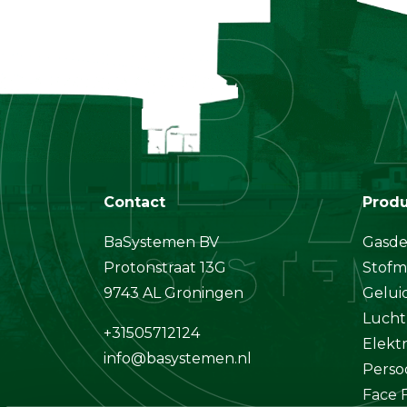
Contact
Prod
BaSystemen BV
Gasde
Protonstraat 13G
Stofm
9743 AL Groningen
Gelui
Lucht
+31505712124
Elekt
info@basystemen.nl
Perso
Face F