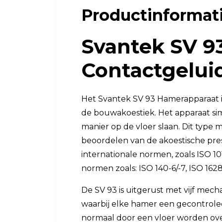
Productinformat
Luchtkwaliteit
Luchtkwaliteitsmonitoren
Svantek SV 9
Toebehoren
Contactgelui
Het Svantek SV 93 Hamerapparaat i
de bouwakoestiek. Het apparaat si
manier op de vloer slaan. Dit type 
beoordelen van de akoestische pre
internationale normen, zoals ISO 1
normen zoals: ISO 140-6/-7, ISO 162
De SV 93 is uitgerust met vijf mech
waarbij elke hamer een gecontrolee
normaal door een vloer worden ove