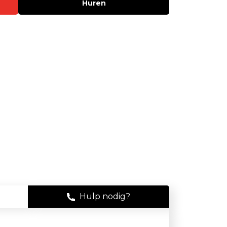
Huren
Stof
Handheld stofmeters
Persoonlijke stofmonitoren
Stationaire stofmeters
Verplaatsbare stofmeters
Ultrafijnstofmeters
Luchtbemonstering
Filters en adsorptiebuizen
Asbest
Flowkalibratie
Hulp nodig?
Luchtbemonsteringspomp