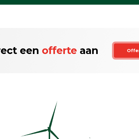
rect een
offerte
aan
Offe