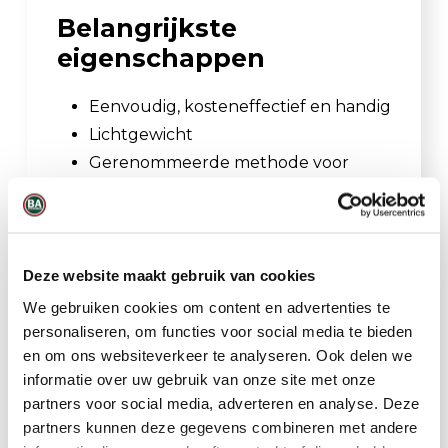
Belangrijkste
eigenschappen
Eenvoudig, kosteneffectief en handig
Lichtgewicht
Gerenommeerde methode voor
luchtbemonstering en analyse van
veel organische dampen
Makkelijk te gebruiken. Klem de
3501+ Badge eenvoudig aan je
Deze website maakt gebruik van cookies
werkkleding
We gebruiken cookies om content en advertenties te
Hoogste diffuse
personaliseren, om functies voor social media te bieden
en om ons websiteverkeer te analyseren. Ook delen we
bemonsteringssnelheid voor het
informatie over uw gebruik van onze site met onze
monitoren van lage
partners voor social media, adverteren en analyse. Deze
verontreinigingsniveaus en STEL-
partners kunnen deze gegevens combineren met andere
bemonstering