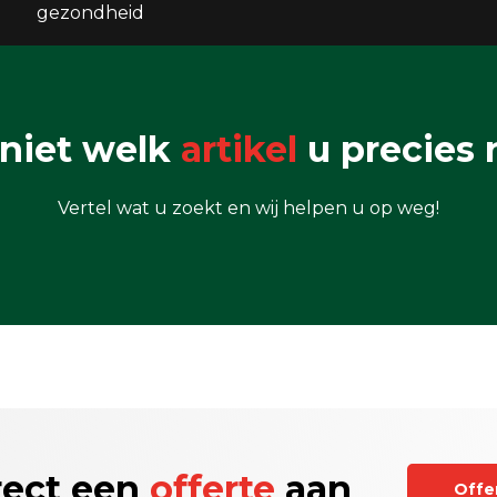
gezondheid
niet welk
artikel
u precies 
Vertel wat u zoekt en wij helpen u op weg!
rect een
offerte
aan
Offe