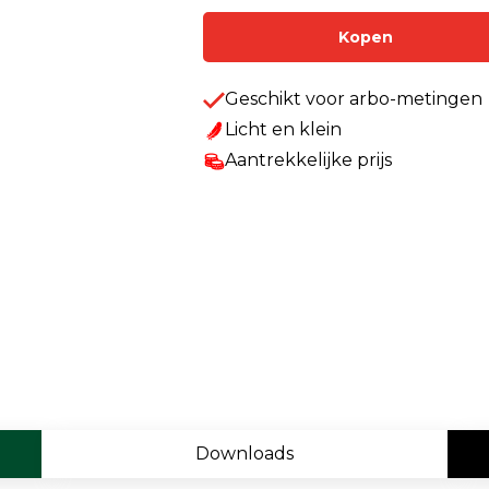
Enkelvoudige gasdetectie
Kopen
Meervoudige gasdetectie
Geschikt voor arbo-metingen
Verplaatsbare gasdetectie
Licht en klein
PID-meter
Aantrekkelijke prijs
Gaslekdetectie
Vast opgestelde gasdetectie
Speciale gasdetectie
Draadloze gasdetectie
Klimaat
Binnenklimaatmeter
Downloads
Hittestressmeter