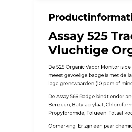
Luchtkwaliteit
Productinformat
Luchtkwaliteitsmonitoren
Assay 525 Tra
Toebehoren
Vluchtige Or
De 525 Organic Vapor Monitor is d
meest gevoelige badge is met de l
lage grenswaarden (10 ppm of minde
De Assay 566 Badge bindt onder an
Benzeen, Butylacrylaat, Chloroform
Propylbromide, Tolueen, Totaal koo
Opmerking: Er zijn een paar chemica