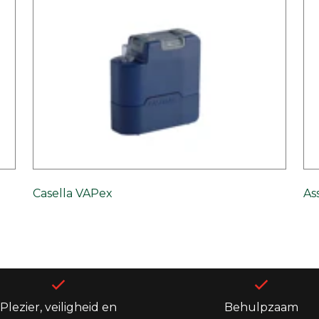
Casella VAPex
As
Plezier, veiligheid en
Behulpzaam