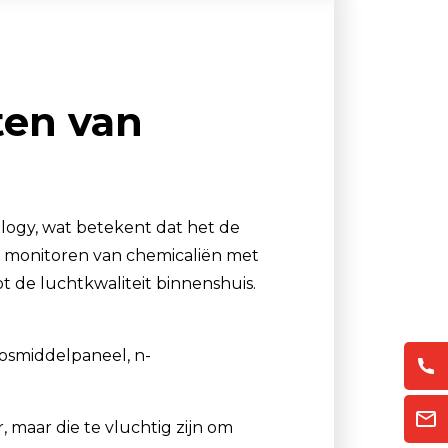
Luchtmonsternamezakken
Passieve Personal Samplers
Filter- en buishouders
ten van
logy, wat betekent dat het de
t monitoren van chemicaliën met
t de luchtkwaliteit binnenshuis.
losmiddelpaneel, n-
 maar die te vluchtig zijn om