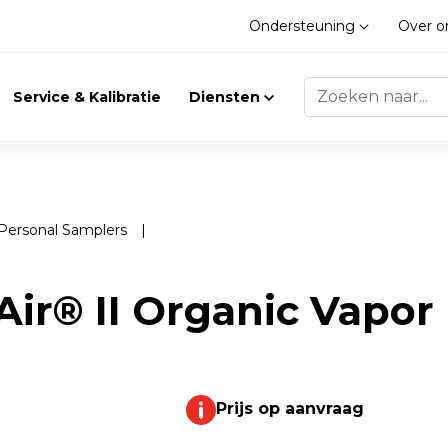
Ondersteuning
Over 
Service & Kalibratie
Diensten
 Personal Samplers
|
Trilling
Gasdetectie
Air® II Organic Vapor
Trillingsmeters
Klimaat
Toebehoren
Gasdetectie
Prijs op aanvraag
Accessoires