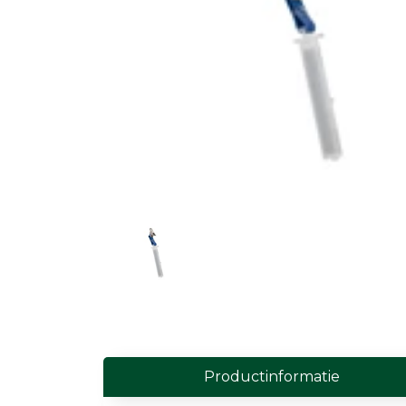
Field Probes
Persoonlijke EMV-meters
Toebehoren
Face Fit Testing
Geluid
Geluidsmeters
Geluidsdosismeters
Geluidsmonitoringstations
Geluidsbronnen
Akoestische camera's
Productinformatie
Accessoires