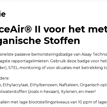
TSI OmniTrak™
ie
ceAir® II
voor het me
ganische Stoffen
e snelste passieve bemonsteringsbadge van Assay Techno
aagste rapportagelimieten. Gebruik deze badge voor he
r), STEL-monitoring of voor situaties met betrekking to
dere:
, Ethylacrylaat, Ethylbenzeen, Naftaleen, Organisch op
lwaterstoffen (zoals n-hexaan), Xylenen, en meer!
liën met lage blootstellingsniveaus van 10 ppm of lager,