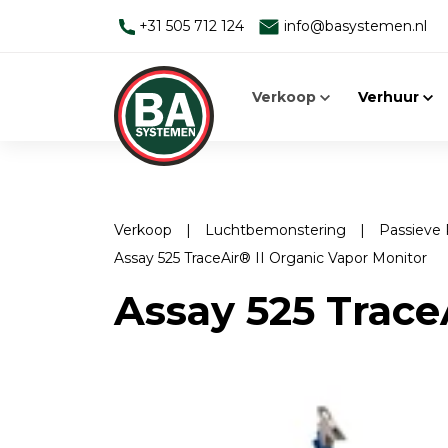
+31 505 712 124
info@basystemen.nl
Verkoop
Verhuur
Verkoop
|
Luchtbemonstering
|
Passieve
Assay 525 TraceAir® II Organic Vapor Monitor
Alleen werken
Man-down systemen
Assay 525 Trace
Man Down Systeem
Elektromagnetische velden
Toebehoren
Face Fit Testing
Elektromagnetische velden
Geluid
EMV-meters