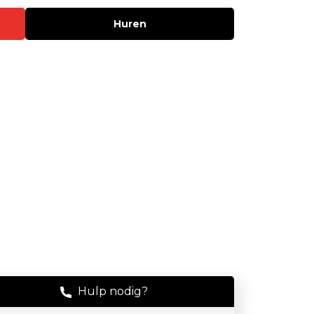
Stof
Huren
Handheld stofmeters
Persoonlijke stofmonitoren
Stationaire stofmeters
Verplaatsbare stofmeters
Ultrafijnstofmeters
Luchtbemonstering
Filters en adsorptiebuizen
Asbest
Flowkalibratie
Hulp nodig?
Luchtbemonsteringspomp