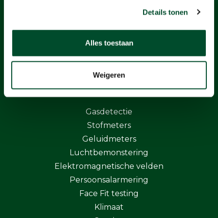
BaSystemen BV
Details tonen
Protonstraat 13G
9743 AL Groningen
Alles toestaan
+31505712124
info@basystemen.nl
Weigeren
Producten
Gasdetectie
Stofmeters
Geluidmeters
Luchtbemonstering
Elektromagnetische velden
Persoonsalarmering
Face Fit testing
Klimaat