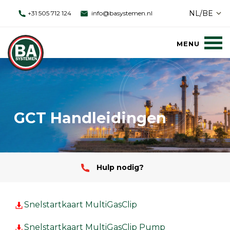
NL/BE
+31 505 712 124
info@basystemen.nl
GCT Handleidingen
Hulp nodig?
Snelstartkaart MultiGasClip
Snelstartkaart MultiGasClip Pump