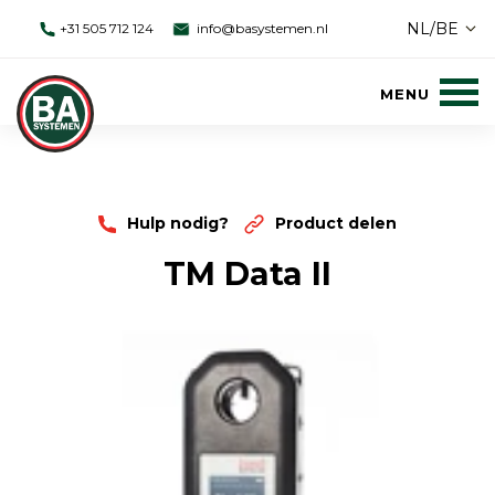
NL/BE
+31 505 712 124
info@basystemen.nl
Hulp nodig?
Product delen
TM Data II