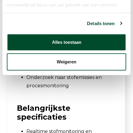
op de werkplek
verzameld op basis van uw gebruik van hun services.
Monitoring van respirabel kristallijn
silica (RCS)
Details tonen
Mijnbouw en steenkoolindustrie
Hout- en metaalverwerkende
Alles toestaan
industrie
Farmaceutische productie
Industriële hygiëne en
Weigeren
arbeidsveiligheid
Onderzoek naar stofemissies en
procesmonitoring
Belangrijkste
specificaties
Realtime stofmonitoring en