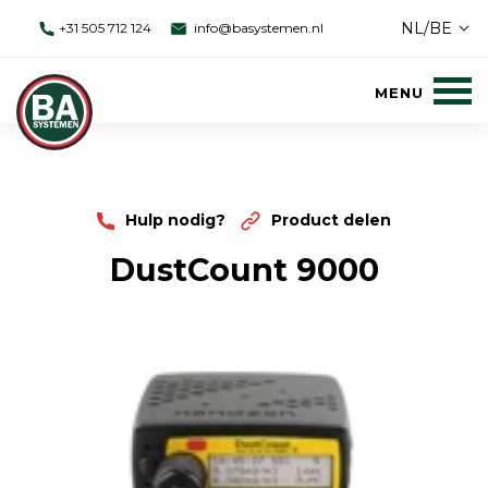
NL/BE
+31 505 712 124
info@basystemen.nl
Hulp nodig?
Product delen
DustCount 9000