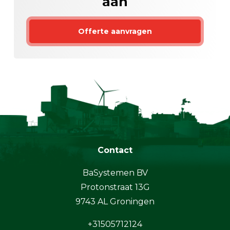
aan
Offerte aanvragen
Contact
BaSystemen BV
Protonstraat 13G
9743 AL Groningen
+31505712124