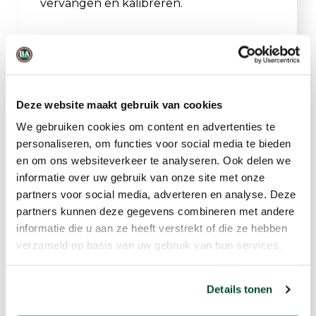
vervangen en kalibreren.
Belangrijkste
eigenschappen
Deze website maakt gebruik van cookies
Modulaire opbouw
We gebruiken cookies om content en advertenties te
personaliseren, om functies voor social media te bieden
Val- en bewegingsloosheidsdetectie
en om ons websiteverkeer te analyseren. Ook delen we
informatie over uw gebruik van onze site met onze
Veiligheidsberichten
partners voor social media, adverteren en analyse. Deze
partners kunnen deze gegevens combineren met andere
informatie die u aan ze heeft verstrekt of die ze hebben
SOS-alarm
verzameld op basis van uw gebruik van hun services.
Tweeweg spraakverbinding
Details tonen
Check-in procedures