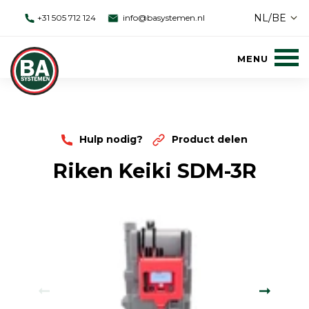
NL/BE
+31 505 712 124
info@basystemen.nl
Hulp nodig?
Product delen
Riken Keiki SDM-3R