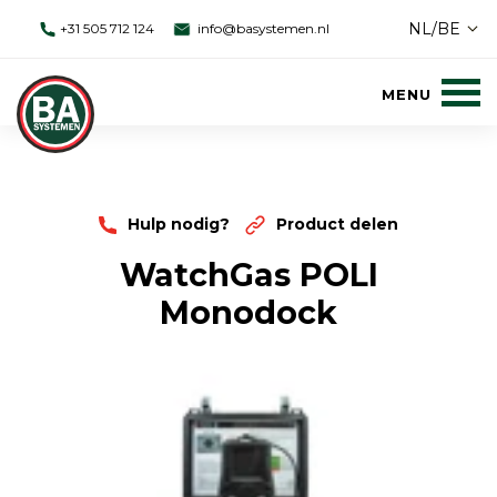
NL/BE
+31 505 712 124
info@basystemen.nl
Hulp nodig?
Product delen
WatchGas POLI
Monodock