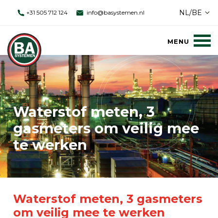
NL/BE
+31 505 712 124
info@basystemen.nl
Waterstof meten, 3
gasmeters om veilig mee
te werken
Waterstof meten, 3 gasmeters
om veilig mee te werken