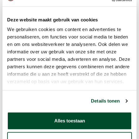
zodanige mate stoffen bevat dat daardoor
gevaar bestaat voor verstikking, bedwelming,
Deze website maakt gebruik van cookies
vergiftiging,
brand of explosie
, mag de
We gebruiken cookies om content en advertenties te
werknemer zich alleen bevinden op die
personaliseren, om functies voor social media te bieden
plaats of in die ruimte indien uit onderzoek
en om ons websiteverkeer te analyseren. Ook delen we
blijkt dat het gevaar niet aanwezig is.
informatie over uw gebruik van onze site met onze
partners voor social media, adverteren en analyse. Deze
partners kunnen deze gegevens combineren met andere
Indien uit het onderzoek, bedoeld in het
informatie die u aan ze heeft verstrekt of die ze hebben
eerste lid, blijkt dat gevaar voor verstikking,
verzameld op basis van uw gebruik van hun services.
bedwelming, vergiftiging,
brand of explosie
aanwezig is, worden doeltreffende
Details tonen
maatregelen genomen, zodat de werknemer
zich zonder gevaren op die plaats of in die
ruimte, bedoeld in het eerste lid, kan
Alles toestaan
bevinden.