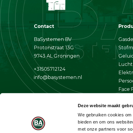
Contact
Prod
BaSystemen BV
Gasde
Protonstraat 13G
Stofm
9743 AL Groningen
Gelui
Lucht
+31505712124
Elekt
info@basystemen.nl
Perso
Face F
Klima
Deze website maakt gebru
Overi
We gebruiken cookies om c
bieden en om ons websitev
met onze partners voor so