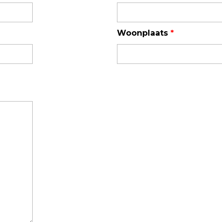
TSI OmniTrak™
Woonplaats
*