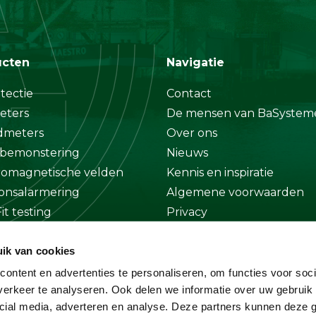
ucten
Navigatie
tectie
Contact
eters
De mensen van BaSystem
dmeters
Over ons
bemonstering
Nieuws
romagnetische velden
Kennis en inspiratie
onsalarmering
Algemene voorwaarden
it testing
Privacy
at
Disclaimer
ik van cookies
ge
ontent en advertenties te personaliseren, om functies voor soci
erkeer te analyseren. Ook delen we informatie over uw gebruik 
cial media, adverteren en analyse. Deze partners kunnen deze