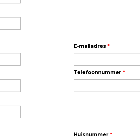
Enkelvoudige gasdetectie
Meervoudige gasdetectie
Verplaatsbare gasdetectie
PID-meter
E-mailadres
*
Gaslekdetectie
Vast opgestelde gasdetectie
Telefoonnummer
*
Speciale gasdetectie
Draadloze gasdetectie
Klimaat
Binnenklimaatmeter
Hittestressmeter
Huisnummer
*