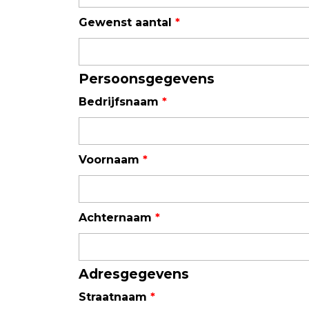
Field Probes
Gewenst aantal
*
Persoonlijke EMV-meters
Toebehoren
Persoonsgegevens
Bedrijfsnaam
*
Face Fit Testing
Geluid
Voornaam
*
Geluidsmeters
Geluidsdosismeters
Geluidsmonitoringstations
Achternaam
*
Geluidsbronnen
Akoestische camera's
Adresgegevens
Accessoires
Straatnaam
*