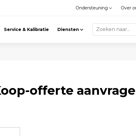
Ondersteuning
Over 
Service & Kalibratie
Diensten
Trilling
Gasdetectie
oop-offerte aanvrag
Trillingsmeters
Klimaat
Toebehoren
Gasdetectie
Accessoires